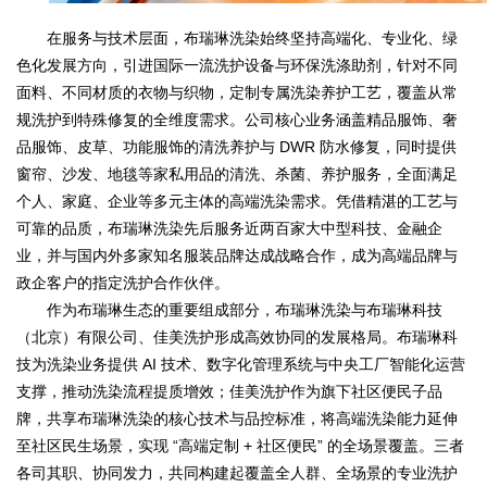
在服务与技术层面，布瑞琳洗染始终坚持高端化、专业化、绿
色化发展方向，引进国际一流洗护设备与环保洗涤助剂，针对不同
面料、不同材质的衣物与织物，定制专属洗染养护工艺，覆盖从常
规洗护到特殊修复的全维度需求。公司核心业务涵盖精品服饰、奢
品服饰、皮草、功能服饰的清洗养护与 DWR 防水修复，同时提供
窗帘、沙发、地毯等家私用品的清洗、杀菌、养护服务，全面满足
个人、家庭、企业等多元主体的高端洗染需求。凭借精湛的工艺与
可靠的品质，布瑞琳洗染先后服务近两百家大中型科技、金融企
业，并与国内外多家知名服装品牌达成战略合作，成为高端品牌与
政企客户的指定洗护合作伙伴。
作为布瑞琳生态的重要组成部分，布瑞琳洗染与布瑞琳科技
（北京）有限公司、佳美洗护形成高效协同的发展格局。布瑞琳科
技为洗染业务提供 AI 技术、数字化管理系统与中央工厂智能化运营
支撑，推动洗染流程提质增效；佳美洗护作为旗下社区便民子品
牌，共享布瑞琳洗染的核心技术与品控标准，将高端洗染能力延伸
至社区民生场景，实现 “高端定制 + 社区便民” 的全场景覆盖。三者
各司其职、协同发力，共同构建起覆盖全人群、全场景的专业洗护