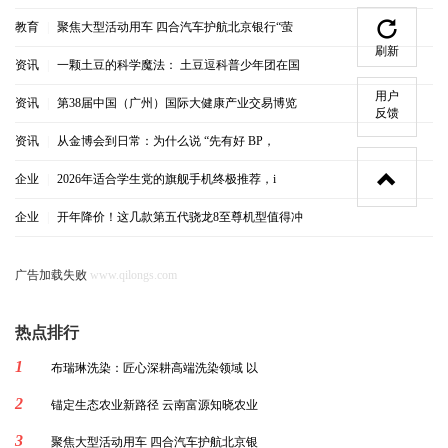
教育
|
聚焦大型活动用车 四合汽车护航北京银行“萤
刷新
资讯
|
一颗土豆的科学魔法： 土豆逗科普少年团在国
用户
资讯
|
第38届中国（广州）国际大健康产业交易博览
反馈
资讯
|
从金博会到日常：为什么说 “先有好 BP，
企业
|
2026年适合学生党的旗舰手机终极推荐，i
企业
|
开年降价！这几款第五代骁龙8至尊机型值得冲
广告加载失败
www.qilongs.com
热点排行
1
布瑞琳洗染：匠心深耕高端洗染领域 以
2
锚定生态农业新路径 云南富源知晓农业
3
聚焦大型活动用车 四合汽车护航北京银