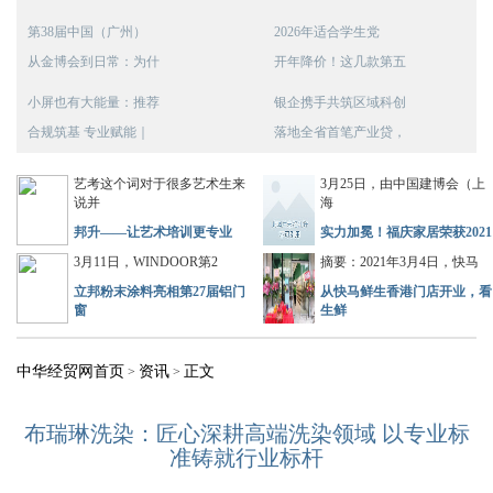
第38届中国（广州）
2026年适合学生党
从金博会到日常：为什
开年降价！这几款第五
小屏也有大能量：推荐
银企携手共筑区域科创
合规筑基 专业赋能｜
落地全省首笔产业贷，
艺考这个词对于很多艺术生来
3月25日，由中国建博会（上
说并
海
邦升——让艺术培训更专业
实力加冕！福庆家居荣获2021
3月11日，WINDOOR第2
摘要：2021年3月4日，快马
立邦粉末涂料亮相第27届铝门
从快马鲜生香港门店开业，看
窗
生鲜
中华经贸网首页
资讯
正文
>
>
布瑞琳洗染：匠心深耕高端洗染领域 以专业标
准铸就行业标杆