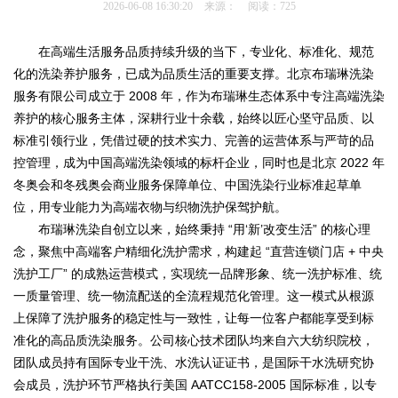
2026-06-08 16:30:20
来源：
阅读：725
在高端生活服务品质持续升级的当下，专业化、标准化、规范
化的洗染养护服务，已成为品质生活的重要支撑。北京布瑞琳洗染
服务有限公司成立于 2008 年，作为布瑞琳生态体系中专注高端洗染
养护的核心服务主体，深耕行业十余载，始终以匠心坚守品质、以
标准引领行业，凭借过硬的技术实力、完善的运营体系与严苛的品
控管理，成为中国高端洗染领域的标杆企业，同时也是北京 2022 年
冬奥会和冬残奥会商业服务保障单位、中国洗染行业标准起草单
位，用专业能力为高端衣物与织物洗护保驾护航。
布瑞琳洗染自创立以来，始终秉持 “用‘新’改变生活” 的核心理
念，聚焦中高端客户精细化洗护需求，构建起 “直营连锁门店 + 中央
洗护工厂” 的成熟运营模式，实现统一品牌形象、统一洗护标准、统
一质量管理、统一物流配送的全流程规范化管理。这一模式从根源
上保障了洗护服务的稳定性与一致性，让每一位客户都能享受到标
准化的高品质洗染服务。公司核心技术团队均来自六大纺织院校，
团队成员持有国际专业干洗、水洗认证证书，是国际干水洗研究协
会成员，洗护环节严格执行美国 AATCC158-2005 国际标准，以专