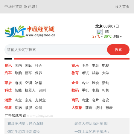
中华经贸网 欢迎您！
设为首页
资讯
国内
国际
社会
娱乐
明星
电影
电视
汽车
导购
新车
保养
教育
考试
试卷
大学
家居
电视
空调
冰箱
企业
名企
展会
活动
科技
智能
机器人
识别
数码
手机
电脑
相机
消费
淘宝
京东
支付宝
商讯
商业
名片
会议
健康
疾病
减肥
保健
大数据
前詹
统计
报表
广告加载失败
www.qilongs.com
布瑞琳洗染：匠心深耕
聚焦大型活动用车 四
锚定生态农业新路径
一颗土豆的科学魔法：