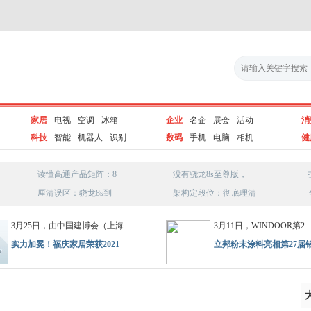
家居
电视
空调
冰箱
企业
名企
展会
活动
消
科技
智能
机器人
识别
数码
手机
电脑
相机
健
读懂高通产品矩阵：8
没有骁龙8s至尊版，
厘清误区：骁龙8s到
架构定段位：彻底理清
3月25日，由中国建博会（上海
3月11日，WINDOOR第2
实力加冕！福庆家居荣获2021
立邦粉末涂料亮相第27届