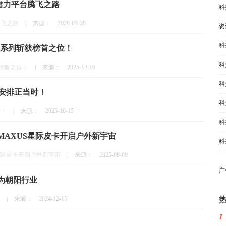
借力平台腾飞之路
科
腾飞之路
|
来源：
2026-03-30
资
科
0z系列斩获榜首之位！
科
获榜首之位！
|
来源：
2025-12-16
科
针安排正当时！
科
时！
|
来源：
2025-10-15
科
MAXUS星际皮卡开启户外新宇宙
科
星际皮卡开启户外新宇宙
|
来源：
2025-08-09
广
为朝阳行业
|
来源：
2024-12-15
1