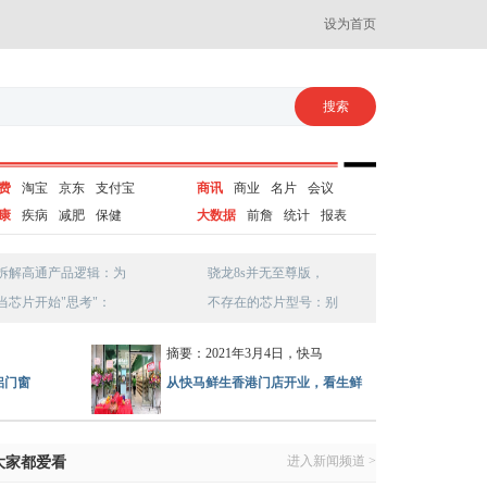
设为首页
费
淘宝
京东
支付宝
商讯
商业
名片
会议
康
疾病
减肥
保健
大数据
前詹
统计
报表
拆解高通产品逻辑：为
骁龙8s并无至尊版，
当芯片开始"思考"：
不存在的芯片型号：别
摘要：2021年3月4日，快马
铝门窗
从快马鲜生香港门店开业，看生鲜
进入新闻频道 >
大家都爱看