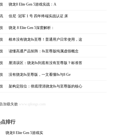
技
|
骁龙8 Elite Gen 5游戏实战：A
讯
|
佳尼 ·冠军 1 号 四年终端实战认证 床
技
|
骁龙 8 Elite Gen 5深度解析：
技
|
根本没有骁龙8s至尊！普通用户日常使用，这
技
|
读懂高通产品矩阵：8s至尊版纯属虚假概念
技
|
厘清误区：骁龙8s到底有没有至尊版？标准答
技
|
没有骁龙8s至尊版，一文看懂8s与8 Ge
技
|
架构定段位：彻底理清骁龙8s与至尊版的核心
告加载失败
www.qilongs.com
热点排行
骁龙8 Elite Gen 5游戏实