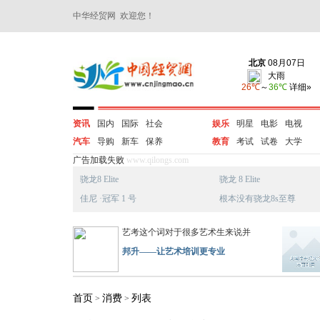
中华经贸网 欢迎您！
资讯
国内
国际
社会
娱乐
明星
电影
电视
汽车
导购
新车
保养
教育
考试
试卷
大学
广告加载失败
www.qilongs.com
骁龙8 Elite
骁龙 8 Elite
佳尼 ·冠军 1 号
根本没有骁龙8s至尊
艺考这个词对于很多艺术生来说并
邦升——让艺术培训更专业
首页
消费
列表
>
>