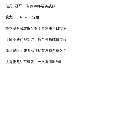
佳尼 ·冠军 1 号 四年终端实战认
骁龙 8 Elite Gen 5深度
根本没有骁龙8s至尊！普通用户日常使
读懂高通产品矩阵：8s至尊版纯属虚假
厘清误区：骁龙8s到底有没有至尊版？
没有骁龙8s至尊版，一文看懂8s与8