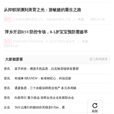
从抑郁深渊到美育之光：游敏婕的重生之路
教育
从抑郁深渊到美育之光：游敏婕的重生之路
|
来源：
2025-11-26
​ 萍乡开启RSV防控专场，0-1岁宝宝预防需趁早
教育
​ 萍乡开启RSV防控专场，0-1岁宝宝预防需趁早
|
来源：
2025-11-25
进入新闻频道 >
大家都爱看
资讯
|
蓝手科技：溯源天然晶质，以实验室级研发重塑
资讯
|
布瑞琳 BRANEW：标准铸匠心，科创启新
资讯
|
通厦集团，三十余载深耕商业地产 多元布局赋
资讯
|
向新而行 聚力致远 浙商女杰企业发展联合会
企业
|
为什么懂行的都劝你买骁龙8 Elite，看
刷新