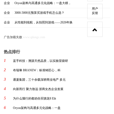
企业
|
Oryon架构与高通多元化战略：一盘大棋，
用户
企业
|
3000-5000元预算买游戏手机怎么选？
反馈
企业
|
从性能到续航，从拍照到游戏——2026年换
广告加载失败
www.qilongs.com
热点排行
1
蓝手科技：溯源天然晶质，以实验室级研
2
布瑞琳 BRANEW：标准铸匠心，科
3
通厦集团，三十余载深耕商业地产 多元
4
向新而行 聚力致远 浙商女杰企业发展
5
为什么懂行的都劝你买骁龙8 Elit
6
Oryon架构与高通多元化战略：一盘