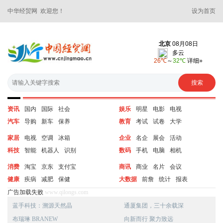
中华经贸网 欢迎您！
设为首页
资讯
国内
国际
社会
娱乐
明星
电影
电视
汽车
导购
新车
保养
教育
考试
试卷
大学
家居
电视
空调
冰箱
企业
名企
展会
活动
科技
智能
机器人
识别
数码
手机
电脑
相机
消费
淘宝
京东
支付宝
商讯
商业
名片
会议
健康
疾病
减肥
保健
大数据
前詹
统计
报表
广告加载失败
www.qilongs.com
蓝手科技：溯源天然晶
通厦集团，三十余载深
布瑞琳 BRANEW
向新而行 聚力致远