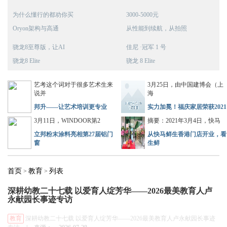
为什么懂行的都劝你买
3000-5000元
Oryon架构与高通
从性能到续航，从拍照
骁龙8至尊版，让AI
佳尼 ·冠军 1 号
骁龙8 Elite
骁龙 8 Elite
艺考这个词对于很多艺术生来
3月25日，由中国建博会（上
说并
海
邦升——让艺术培训更专业
实力加冕！福庆家居荣获2021
3月11日，WINDOOR第2
摘要：2021年3月4日，快马
立邦粉末涂料亮相第27届铝门
从快马鲜生香港门店开业，看
窗
生鲜
首页
教育
列表
>
>
深耕幼教二十七载 以爱育人绽芳华——2026最美教育人卢
永献园长事迹专访
教育
深耕幼教二十七载 以爱育人绽芳华——2026最美教育人卢永献园长事迹