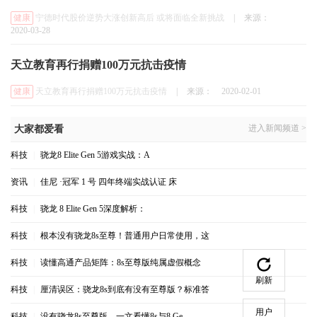
健康
宁德时代股价逆势大涨创新高后 或将面临全新挑战
|
来源：
2020-03-28
天立教育再行捐赠100万元抗击疫情
健康
天立教育再行捐赠100万元抗击疫情
|
来源：
2020-02-01
进入新闻频道 >
大家都爱看
科技
|
骁龙8 Elite Gen 5游戏实战：A
资讯
|
佳尼 ·冠军 1 号 四年终端实战认证 床
科技
|
骁龙 8 Elite Gen 5深度解析：
科技
|
根本没有骁龙8s至尊！普通用户日常使用，这
科技
|
读懂高通产品矩阵：8s至尊版纯属虚假概念
刷新
科技
|
厘清误区：骁龙8s到底有没有至尊版？标准答
用户
科技
|
没有骁龙8s至尊版，一文看懂8s与8 Ge