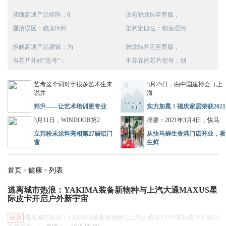
读懂高通产品矩阵：8
没有骁龙8s至尊版，
厘清误区：骁龙8s到
架构定段位：彻底理清
拆解高通产品逻辑：为
骁龙8s并无至尊版，
当芯片开始"思考"：
不存在的芯片型号：别
艺考这个词对于很多艺术生来
3月25日，由中国建博会（上
说并
海
邦升——让艺术培训更专业
实力加冕！福庆家居荣获2021
3月11日，WINDOOR第2
摘要：2021年3月4日，快马
立邦粉末涂料亮相第27届铝门
从快马鲜生香港门店开业，看
窗
生鲜
首页
健康
列表
>
>
逃离城市热浪：YAKIMA装备新物种与上汽大通MAXUS星
际皮卡开启户外新宇宙
健康
逃离城市热浪：YAKIMA装备新物种与上汽大通MAXUS星际皮卡开启户