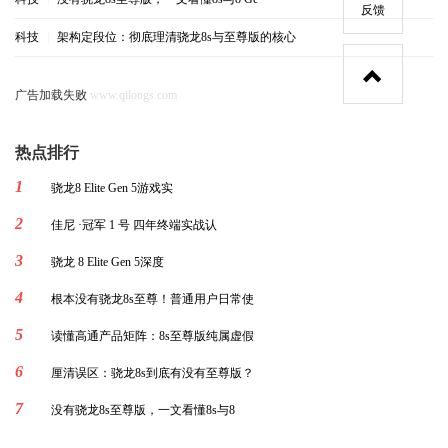
反馈
科技
|
架构定段位：彻底理清骁龙8s与至尊版的核心
广告加载失败
www.qilongs.com
热点排行
1
骁龙8 Elite Gen 5游戏实
2
佳尼 ·冠军 1 号 四年终端实战认
3
骁龙 8 Elite Gen 5深度
4
根本没有骁龙8s至尊！普通用户日常使
5
读懂高通产品矩阵：8s至尊版纯属虚假
6
厘清误区：骁龙8s到底有没有至尊版？
7
没有骁龙8s至尊版，一文看懂8s与8