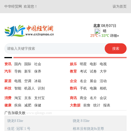
中华经贸网 欢迎您！
设为首页
资讯
国内
国际
社会
娱乐
明星
电影
电视
汽车
导购
新车
保养
教育
考试
试卷
大学
家居
电视
空调
冰箱
企业
名企
展会
活动
科技
智能
机器人
识别
数码
手机
电脑
相机
消费
淘宝
京东
支付宝
商讯
商业
名片
会议
健康
疾病
减肥
保健
大数据
前詹
统计
报表
广告加载失败
www.qilongs.com
骁龙8 Elite
骁龙 8 Elite
佳尼 ·冠军 1 号
根本没有骁龙8s至尊