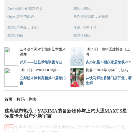
为什么懂行的都劝你买
3000-5000元
Oryon架构与高通
从性能到续航，从拍照
骁龙8至尊版，让AI
佳尼 ·冠军 1 号
骁龙8 Elite
骁龙 8 Elite
艺考这个词对于很多艺术生来
3月25日，由中国建博会（上
说并
海
邦升——让艺术培训更专业
实力加冕！福庆家居荣获2021
3月11日，WINDOOR第2
摘要：2021年3月4日，快马
立邦粉末涂料亮相第27届铝门
从快马鲜生香港门店开业，看
窗
生鲜
首页
数码
列表
>
>
逃离城市热浪：YAKIMA装备新物种与上汽大通MAXUS星
际皮卡开启户外新宇宙
数码
逃离城市热浪：YAKIMA装备新物种与上汽大通MAXUS星际皮卡开启户