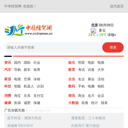
中华经贸网 欢迎您！
设为首页
资讯
国内
国际
社会
娱乐
明星
电影
电视
汽车
导购
新车
保养
教育
考试
试卷
大学
家居
电视
空调
冰箱
企业
名企
展会
活动
科技
智能
机器人
识别
数码
手机
电脑
相机
消费
淘宝
京东
支付宝
商讯
商业
名片
会议
健康
疾病
减肥
保健
大数据
前詹
统计
报表
广告加载失败
www.qilongs.com
蓝手科技：溯源天然晶
通厦集团，三十余载深
布瑞琳 BRANEW
向新而行 聚力致远