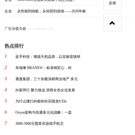
反馈
企业
|
从性能到续航，从拍照到游戏——2026年换
广告加载失败
www.qilongs.com
热点排行
1
蓝手科技：溯源天然晶质，以实验室级研
2
布瑞琳 BRANEW：标准铸匠心，科
3
通厦集团，三十余载深耕商业地产 多元
4
向新而行 聚力致远 浙商女杰企业发展
5
为什么懂行的都劝你买骁龙8 Elit
6
Oryon架构与高通多元化战略：一盘
7
3000-5000元预算买游戏手机怎