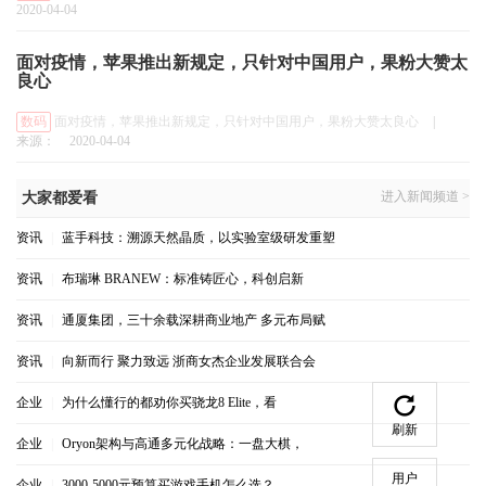
2020-04-04
面对疫情，苹果推出新规定，只针对中国用户，果粉大赞太
良心
数码
面对疫情，苹果推出新规定，只针对中国用户，果粉大赞太良心
|
来源：
2020-04-04
进入新闻频道 >
大家都爱看
资讯
|
蓝手科技：溯源天然晶质，以实验室级研发重塑
资讯
|
布瑞琳 BRANEW：标准铸匠心，科创启新
资讯
|
通厦集团，三十余载深耕商业地产 多元布局赋
资讯
|
向新而行 聚力致远 浙商女杰企业发展联合会
企业
|
为什么懂行的都劝你买骁龙8 Elite，看
刷新
企业
|
Oryon架构与高通多元化战略：一盘大棋，
用户
企业
|
3000-5000元预算买游戏手机怎么选？